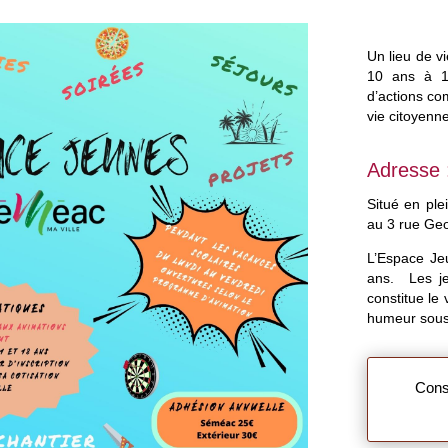
Un lieu de v
10 ans à 17
d’actions com
vie citoyenn
Adresse 
Situé en ple
au 3 rue Ge
L’Espace Je
ans. Les je
constitue le 
humeur sous 
Cons