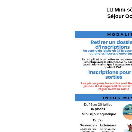
🏊‍♂️ Mini-
Séjour Oc