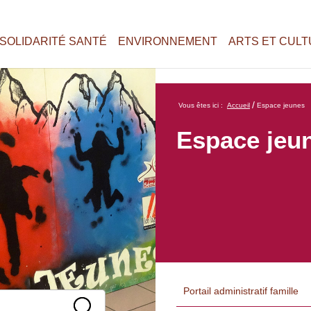
SOLIDARITÉ SANTÉ
ENVIRONNEMENT
ARTS ET CUL
/
Vous êtes ici :
Accueil
Espace jeunes
Espace jeu
Portail administratif famille