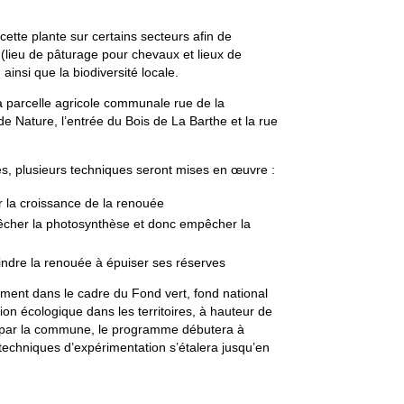
.
 cette plante sur certains secteurs afin de
(lieu de pâturage pour chevaux et lieux de
insi que la biodiversité locale.
a parcelle agricole communale rue de la
de Nature, l’entrée du Bois de La Barthe et la rue
ées, plusieurs techniques seront mises en œuvre :
r la croissance de la renouée
êcher la photosynthèse et donc empêcher la
indre la renouée à épuiser ses réserves
cement dans le cadre du Fond vert, fond national
tion écologique dans les territoires, à hauteur de
ar la commune, le programme débutera à
 techniques d’expérimentation s’étalera jusqu’en