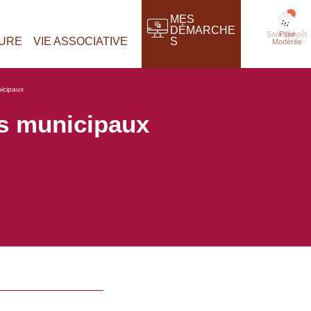
MES
DÉMARCHE
Pluie
TURE
VIE ASSOCIATIVE
S
Modérée
icipaux
es municipaux