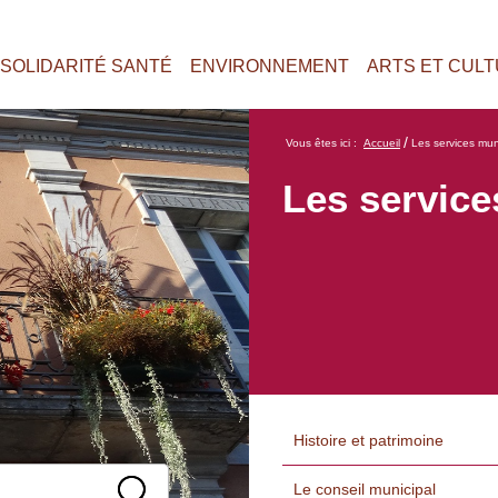
SOLIDARITÉ SANTÉ
ENVIRONNEMENT
ARTS ET CUL
/
Vous êtes ici :
Accueil
Les services mun
Les servic
Histoire et patrimoine
Le conseil municipal