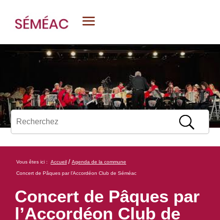
/
Vous êtes ici :
Accueil
Agenda de la commune
Concert de Pâques par l’Accordéon Club de Séméac
Concert de Pâques par
l’Accordéon Club de