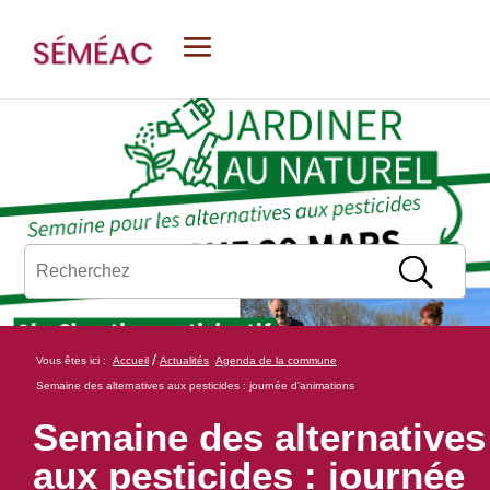
/
Vous êtes ici :
Accueil
Actualités
Agenda de la commune
Semaine des alternatives aux pesticides : journée d’animations
Semaine des alternatives
aux pesticides : journée