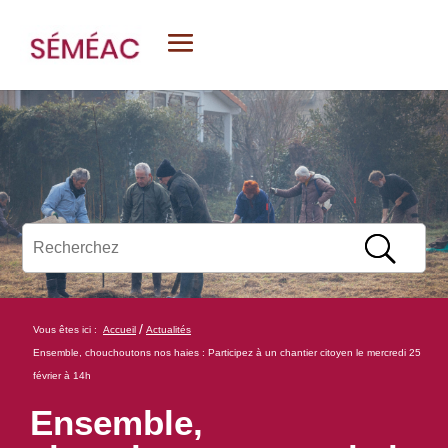
/
Vous êtes ici :
Accueil
Actualités
Ensemble, chouchoutons nos haies : Participez à un chantier citoyen le mercredi 25
février à 14h
Ensemble,