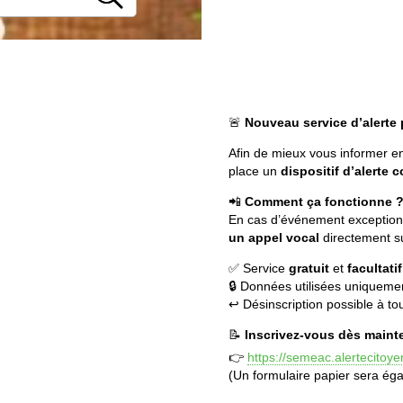
🚨
Nouveau service d’alerte 
Afin de mieux vous informer e
place un
dispositif d’alerte
📲
Comment ça fonctionne 
En cas d’événement exceptionne
un appel vocal
directement su
✅ Service
gratuit
et
facultatif
🔒 Données utilisées uniquement
↩️ Désinscription possible à t
📝
Inscrivez-vous dès maint
👉
https://semeac.alertecitoy
(Un formulaire papier sera ég