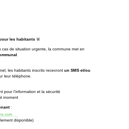
pour les habitants
🚨
n cas de situation urgente, la commune met en
 communal
.
?
l, les habitants inscrits recevront
un SMS et/ou
r leur téléphone.
 pour l’information et la sécurité
out moment
enant
:
ens.com
alement disponible)