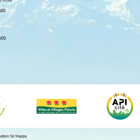
h00
h00
sation So’Happy